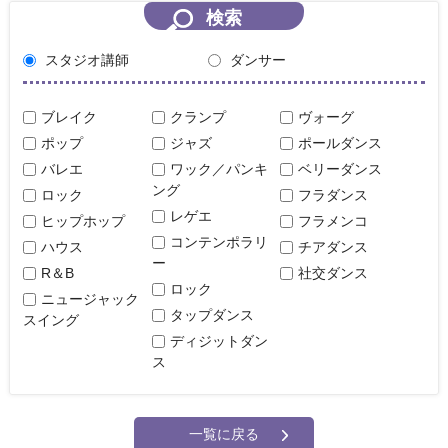
検索
スタジオ講師
ダンサー
ブレイク
クランプ
ヴォーグ
ポップ
ジャズ
ポールダンス
バレエ
ワック／パンキ
ベリーダンス
ング
ロック
フラダンス
レゲエ
ヒップホップ
フラメンコ
コンテンポラリ
ハウス
チアダンス
ー
R＆B
社交ダンス
ロック
ニュージャック
タップダンス
スイング
ディジットダン
ス