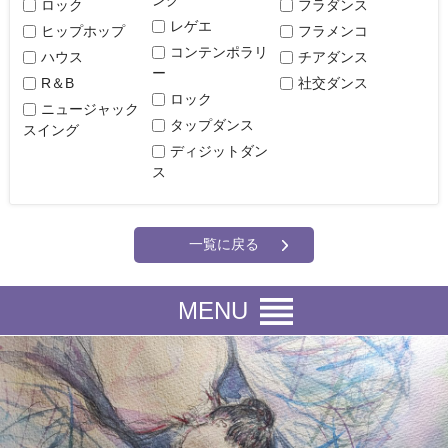
ロック
フラダンス
レゲエ
ヒップホップ
フラメンコ
コンテンポラリ
ハウス
チアダンス
ー
R＆B
社交ダンス
ロック
ニュージャック
タップダンス
スイング
ディジットダン
ス
MENU