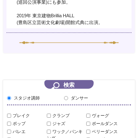
(巡回公演事業)にも参加。
2019年 東京建物Brillia HALL
(豊島区立芸術文化劇場)開館式典に出演。
検索
スタジオ講師
ダンサー
ブレイク
クランプ
ヴォーグ
ポップ
ジャズ
ポールダンス
バレエ
ワック／パンキ
ベリーダンス
ング